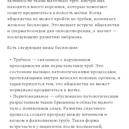
активности ткани маточных труб. Внутри них
находится много ворсинок, которые помогают
ооциту продвигаться в полость матки. Когда
яйцеклетка не может пройти по трубам, возникает
женское бесплодие. Это мешает встрече яйцеклетки
и сперматозоидов для оплодотворения, а значит —
последующему развитию эмбриона.
Есть следующие виды бесплодия:
Трубное — связанное с нарушением
проходимости или перистальтики труб. Это
состояние вызвано патологическими процессами,
протекающими внутри женских половых органов, и
характеризуется тем, что яйцеклетка не может
нормально продвигаться к матке.
Перитонеальное — обусловлено патологическим
разрастанием ткани брюшины в области малого
таза с появлением спаек. Развитие спаечного
процесса создает преграду между яичником и
входом в фаллопиевую трубу. Такая форма
встречается у пациенток после воспалений,