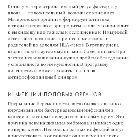
Когда у матери отрицательный резус-фактор, а у
плода — положительный, возникает конфликт.
Материнский организм формирует антитела,
которые разрушают эритроциты плода, что приводит
к выкидышу или тяжелым осложнениям. Иммунный
ответ часто возникает при несовместимости
родителей по аллелям HLA-генов. В группу риска
входят люди с аутоиммунными заболеваниями. При
частом невынашивании нужно пройти обследование
у специалиста по иммунологии. В программу
диагностики может входить анализ на
антифосфолипидный синдром.
ИНФЕКЦИИ ПОЛОВЫХ ОРГАНОВ
Прерывание беременности часто бывает связано с
вирусными или бактериальными инфекциями,
многие из которых передаются половым путем. Эта
причина невынашивания эмбриона занимает одно
из первых мест. Несколько разных инфекций могут
присутствовать в организме одновременно друг с